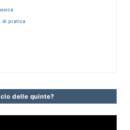
assica
 di pratica
clo delle quinte?