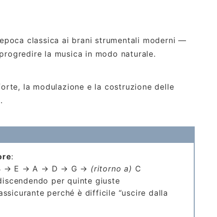
poca classica ai brani strumentali moderni —
progredire la musica in modo naturale.
orte, la modulazione e la costruzione delle
.
ore
:
B → E → A → D → G →
(ritorno a)
C
 discendendo per quinte giuste
rassicurante perché è difficile “uscire dalla