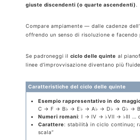
giuste discendenti (o quarte ascendenti)
.
Compare ampiamente — dalle cadenze dell’e
offrendo un senso di risoluzione e facendo 
Se padroneggi il
ciclo delle quinte
al pianof
linee d’improvvisazione diventano più fluide
Caratteristiche del ciclo delle quinte
Esempio rappresentativo in do maggi
C → F → B♭ → E♭ → A♭ → D♭ → G♭ → 
Numeri romani
: I → IV → ♭VII → ♭III …
Carattere
: stabilità in ciclo continuo; 
scala”