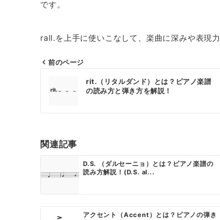
です。
rall.を上手に使いこなして、楽曲に深みや表
前のページ
投
rit.（リタルダンド）とは？ピアノ楽譜
稿
の読み方と弾き方を解説！
ナ
ビ
ゲ
関連記事
ー
D.S. （ダルセーニョ）とは？ピアノ楽譜の
読み方解説！(D.S. al...
シ
ョ
ン
アクセント（Accent）とは？ピアノの弾き