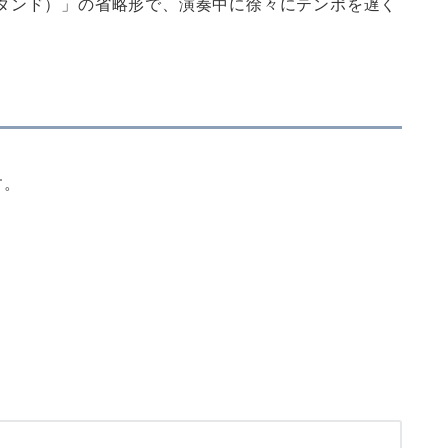
o（ラレンタンド）」の省略形で、演奏中に徐々にテンポを遅く
す。