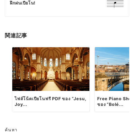
ฝึกฝนเปียโน!
関連記事
ไฟล์โน้ตเปียโนฟรี PDF ของ “Jesu,
Free Piano She
Joy...
ของ “Bolé...
ค้นหา