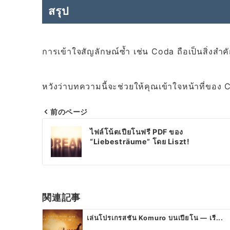
สรุป
การเข้าใจสัญลักษณ์ซ้ำ เช่น Coda ถือเป็นสิ่งสำ
หวังว่าบทความนี้จะช่วยให้คุณเข้าใจหน้าที่ของ Cod
前のページ
แนะแนว
ไฟล์โน้ตเปียโนฟรี PDF ของ
เรื่อง
“Liebesträume” โดย Liszt!
関連記事
เล่นโปรเกรสชัน Komuro บนเปียโน — เรี...