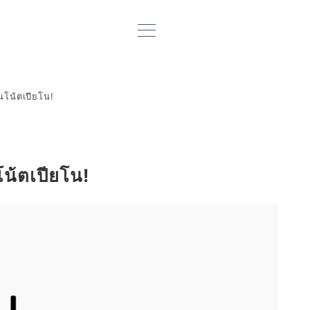
นโน้ตเปียโน!
โน้ตเปียโน!