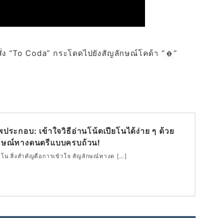
ั่ง “To Coda” กระโดดไปยังสัญลักษณ์โคด้า “
”
พประกอบ: เข้าใจวิธีอ่านโน้ตเปียโนได้ง่าย ๆ ด้วย
กษณ์ทางดนตรีแบบครบถ้วน!
ยโน สิ่งสำคัญคือการเข้าใจ สัญลักษณ์ทางด […]