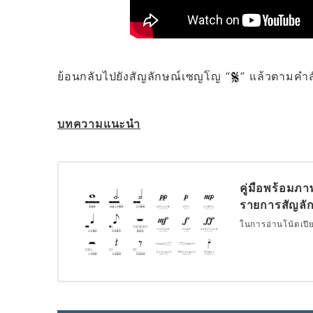
ย้อนกลับไปยังสัญลักษณ์เซญโญ “
” แล้วตามคำส
บทความแนะนำ
คู่มือพร้อมภา
รายการสัญลั
ในการอ่านโน้ตเปี