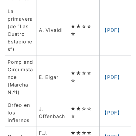
La
primavera
(de “Las
★★☆☆
A. Vivaldi
【PDF】
Cuatro
☆
Estacione
s”)
Pomp and
Circumsta
★★☆☆
nce
E. Elgar
【PDF】
☆
(Marcha
N.º1)
Orfeo en
J.
★★☆☆
los
【PDF】
Offenbach
☆
infiernos
F.J.
★★☆☆