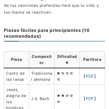
de tus canciones preferidas hará que tu oído y
tus manos se reactiven.
Piezas fáciles para principiantes (10
recomendadas)
Composit
Dificultad
Pieza
Partitura
or
★
Canto de
Tradiciona
★☆☆☆
【PDF】
las ranas
l alemana
☆
Jesús,
alegría de
★★☆☆
J.S. Bach
【PDF】
los
☆
hombres