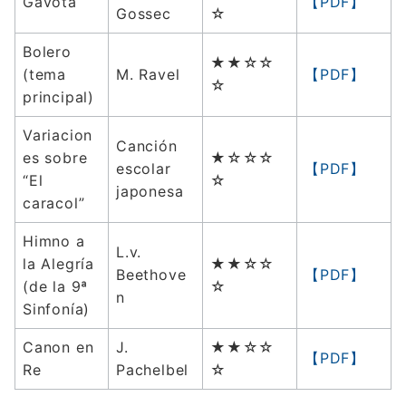
Gavota
【PDF】
Gossec
☆
Bolero
★★☆☆
(tema
M. Ravel
【PDF】
☆
principal)
Variacion
Canción
es sobre
★☆☆☆
escolar
【PDF】
“El
☆
japonesa
caracol”
Himno a
L.v.
la Alegría
★★☆☆
Beethove
【PDF】
(de la 9ª
☆
n
Sinfonía)
Canon en
J.
★★☆☆
【PDF】
Re
Pachelbel
☆